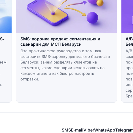
S:
SMS-воронка продаж: сегментация и
A/B
сценарии для МСП Беларуси
Бел
Это практическое руководство о том, как
A/B
выстроить SMS-воронку для малого бизнеса в
сра
ачем
Беларуси: зачем разделять клиентов на
пон
сегменты, какие сценарии использовать на
про
к
каждом этапе и как быстро настроить
пом
отправки.
пов
.
инс
сер
Бре
SMS
E-mail
Viber
WhatsApp
Telegra