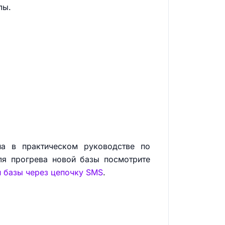
лы.
на в практическом руководстве по
ля прогрева новой базы посмотрите
й базы через цепочку SMS
.