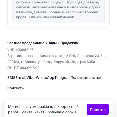
которые приносят продажи. Подойдёт для кафе,
салонов, интернет‑магазинов и магазинов у дома
в Минске, Гомеле, Гродно и небольших городах
вроде Вилейки или Калинковичей.
Частное предприятие «Лиды и Продажи»
УНП
490982105
Зарегистрировано Калинковичским РИК 9 октября 2013 г.
220123
,
г. Минск
,
ул. Веры Хоружей, 29, офис 605и
ПН-ПТ 09:00–17:00
SMS
E-mail
Viber
WhatsApp
Telegram
Полезные статьи
Контакты
EMAIL
office@messages.by
Мы используем cookie для корректной
Понятно
Политика конфиденциальности
работы сайта. Узнать больше о cookie