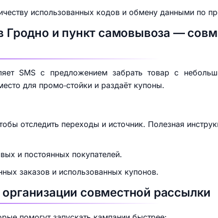
личеству использованных кодов и обмену данными по п
 в Гродно и пункт самовывоза — сов
вляет SMS с предложением забрать товар с неболь
место для промо‑стойки и раздаёт купоны.
тобы отследить переходы и источник. Полезная инстру
вых и постоянных покупателей.
нных заказов и использованных купонов.
 организации совместной рассылки
орые помогут запускать кампании быстрее: