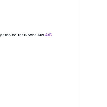
одство по тестированию
A/B