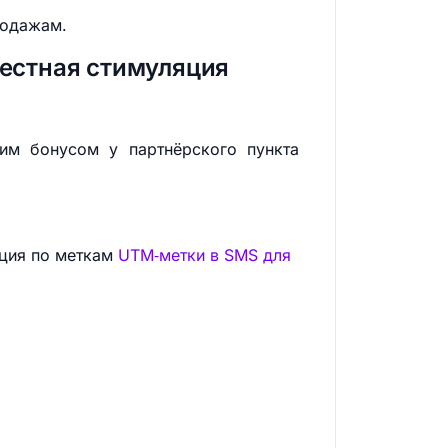
родажам.
местная стимуляция
шим бонусом у партнёрского пункта
кция по меткам
UTM‑метки в SMS для